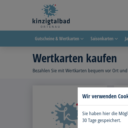
Gutscheine & Wertkarten
Saisonkarten
J
Wertkarten kaufen
Bezahlen Sie mit Wertkarten bequem vor Ort und er
Wir verwenden Cook
Sie haben hier die Mögl
30 Tage gespeichert.