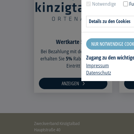
Notwendige
Fu
Details zu den Cookies
Wertkarte 50 €
NUR NOTWENDIGE COOKI
Bei Bezahlung mit der Wertkarte
Bei
Zugang zu den wichtig
erhalten Sie
5%
Rabatt auf Ihren
erha
Impressum
Eintritt
Datenschutz
ANZEIGEN
Zweckverband Kinzigtalbad
Hauptstraße 40