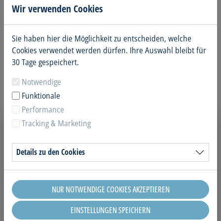
Wir verwenden Cookies
Wichtig:
Bitte beachten Sie, dass Sie bei Ihrem ersten
Sie haben hier die Möglichkeit zu entscheiden, welche
Besuch den Alters- und/oder
Cookies verwendet werden dürfen. Ihre Auswahl bleibt für
Berechtigungsnachweis erbringen müssen.
30 Tage gespeichert.
Halten Sie daher bitte die entsprechenden
Aus-/Nachweise bereit.
Notwendige
Funktionale
Performance
Tracking & Marketing
Bitte wählen Sie Ihre Artikel
Jahreskarte Sauna Erwachsen
Details zu den Cookies
525,00 €
NUR NOTWENDIGE COOKIES AKZEPTIEREN
Jahreskarte Sauna Ermäßigt
EINSTELLUNGEN SPEICHERN